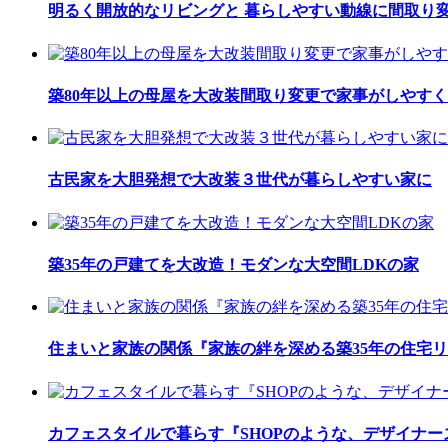
明るく開放的なリビングと 暮らしやすい動線に間取り
築80年以上の母屋を大改装間取り変更で家事がしやすく
古民家を大胆発想で大改装３世代が暮らしやすい家に
築35年の戸建てを大改造！モダンな大空間LDKの家
住まいと家族の関係『家族の絆を深める築35年の住宅
カフェスタイルで暮らす『SHOPのような、デザイナ