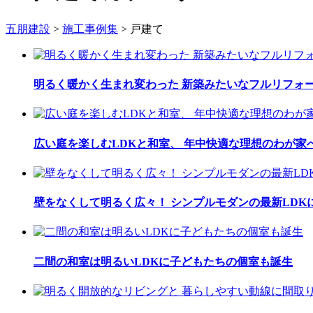
五朋建設
>
施工事例集
>
戸建て
明るく暖かく生まれ変わった 新築みたいなフルリフォ
広い庭を楽しむLDKと和室、 年中快適な理想のわが家
壁をなくして明るく広々！ シンプルモダンの最新LDK
二間の和室は明るいLDKに子どもたちの個室も誕生