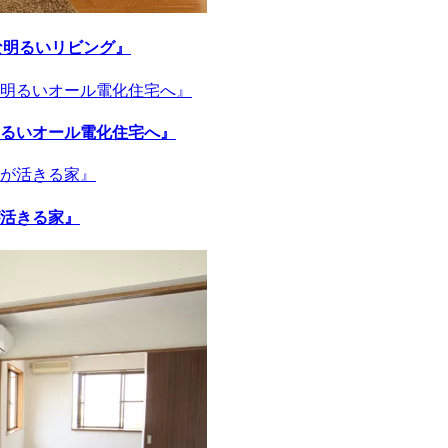
な明るいリビング』
明るいオール電化住宅へ』
が活きる家』