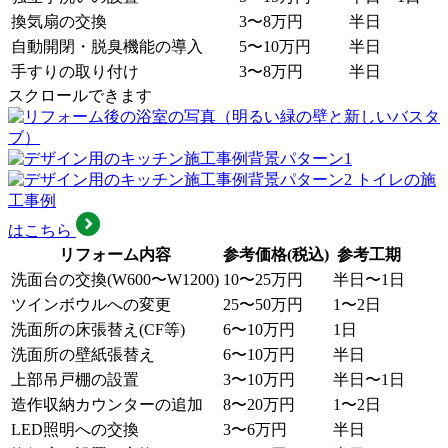
換気扇の交換
3〜8万円
半日
自動開閉・脱臭機能の導入
5〜10万円
半日
手すりの取り付け
3〜8万円
半日
スクロールできます
トイレの施
工事例
はこちら
リフォーム内容
参考価格(税込)
参考工期
洗面台の交換(W600〜W1200)
10〜25万円
半日〜1日
ツインボウルへの変更
25〜50万円
1〜2日
洗面所の床張替え(CF等)
6〜10万円
1日
洗面所の壁紙張替え
6〜10万円
半日
上部吊戸棚の設置
3〜10万円
半日〜1日
造作収納カウンターの追加
8〜20万円
1〜2日
LED照明への交換
3〜6万円
半日