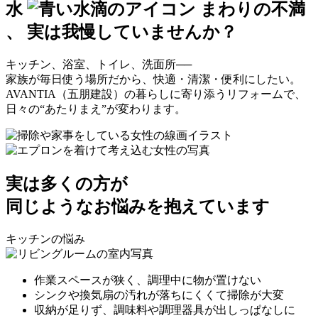
水
まわりの
不満
、
実は
我
慢
していませんか？
キッチン、浴室、トイレ、洗面所──
家族が毎日使う場所だから、快適・清潔・便利にしたい。
AVANTIA（五朋建設）の暮らしに寄り添うリフォームで、
日々の“あたりまえ”が変わります。
実は
多くの方
が
同じような
お悩み
を抱えています
キッチンの悩み
作業スペースが狭く、調理中に物が置けない
シンクや換気扇の汚れが落ちにくくて掃除が大変
収納が足りず、調味料や調理器具が出しっぱなしに