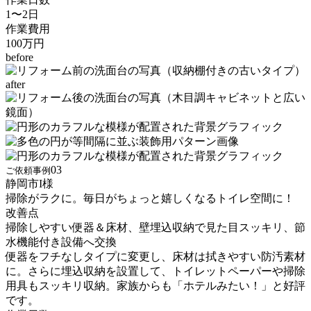
1〜2日
作業費用
100万円
before
after
03
ご依頼事例
静岡市
I
様
掃除がラクに。毎日がちょっと嬉しくなるトイレ空間に！
改善点
掃除しやすい便器＆床材、壁埋込収納で見た目スッキリ、節
水機能付き設備へ交換
便器をフチなしタイプに変更し、床材は拭きやすい防汚素材
に。さらに埋込収納を設置して、トイレットペーパーや掃除
用具もスッキリ収納。家族からも「ホテルみたい！」と好評
です。