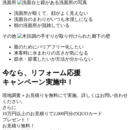
洗面所
洗面所が暗くて、顔がよく見えない
洗面台のまわりがいつも水浸しになる
朝の洗面所が混雑している
その他
親のためにバリアフリー化したい
来客時に水まわりの古さが気になる
節水・節電したいが方法が分からない
今なら、リフォーム応援
キャンペーン実施中！
現地調査＋お見積りを
無料
にて実施。詳しくはお問い合わせ
ください。
さらに
10
万円以上
のお見積りで
2,000
円分の
QUOカード
プレゼント！
お見積り無料！