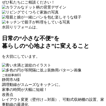
ぜひ私たちにご相談ください！
水回りリフォームは、
日常の
“小さな不便”
を
暮らしの
“心地よさ”
に変えること
を大切にしています。
01
ご依頼事例
静岡市
A
様
調理動線がスムーズなキッチンに。
家事の時間が大幅に短縮！
改善点
レイアウト変更（壁付け→対面）、可動式収納棚の設置、家
事動線の最適化