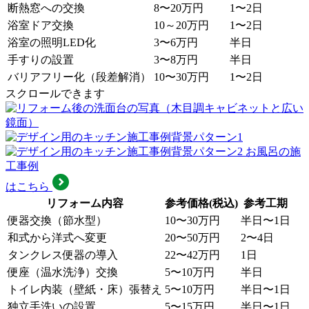
断熱窓への交換
8〜20万円
1〜2日
浴室ドア交換
10～20万円
1〜2日
浴室の照明LED化
3〜6万円
半日
手すりの設置
3〜8万円
半日
バリアフリー化（段差解消）
10〜30万円
1〜2日
スクロールできます
お風呂の施
工事例
はこちら
リフォーム内容
参考価格(税込)
参考工期
便器交換（節水型）
10〜30万円
半日〜1日
和式から洋式へ変更
20〜50万円
2〜4日
タンクレス便器の導入
22〜42万円
1日
便座（温水洗浄）交換
5〜10万円
半日
トイレ内装（壁紙・床）張替え
5〜10万円
半日〜1日
独立手洗いの設置
5〜15万円
半日〜1日