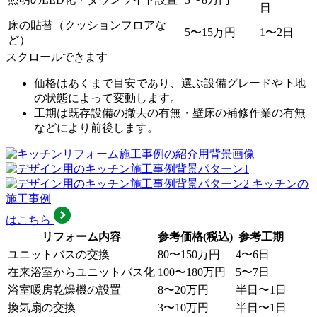
日
床の貼替（クッションフロアな
5〜15万円
1〜2日
ど）
スクロールできます
価格はあくまで目安であり、選ぶ設備グレードや下地
の状態によって変動します。
工期は既存設備の撤去の有無・壁床の補修作業の有無
などにより前後します。
キッチンの
施工事例
はこちら
リフォーム内容
参考価格(税込)
参考工期
ユニットバスの交換
80〜150万円
4〜6日
在来浴室からユニットバス化
100〜180万円
5〜7日
浴室暖房乾燥機の設置
8〜20万円
半日〜1日
換気扇の交換
3〜10万円
半日〜1日