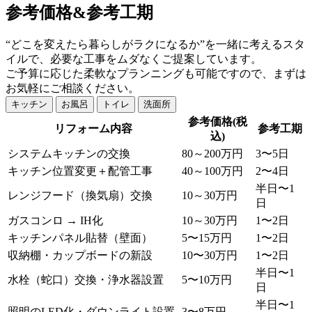
参考価格&参考工期
“どこを変えたら暮らしがラクになるか”を一緒に考えるスタ
イルで、必要な工事をムダなくご提案しています。
ご予算に応じた柔軟なプランニングも可能ですので、まずは
お気軽にご相談ください。
キッチン
お風呂
トイレ
洗面所
参考価格(税
リフォーム内容
参考工期
込)
システムキッチンの交換
80～200万円
3〜5日
キッチン位置変更＋配管工事
40～100万円
2〜4日
半日〜1
レンジフード（換気扇）交換
10～30万円
日
ガスコンロ → IH化
10～30万円
1〜2日
キッチンパネル貼替（壁面）
5〜15万円
1〜2日
収納棚・カップボードの新設
10〜30万円
1〜2日
半日〜1
水栓（蛇口）交換・浄水器設置
5〜10万円
日
半日〜1
照明のLED化・ダウンライト設置
3〜8万円