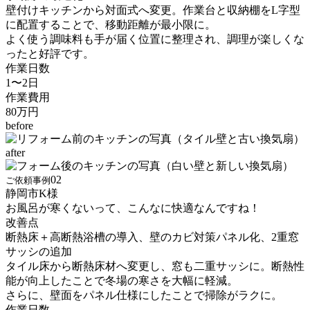
壁付けキッチンから対面式へ変更。作業台と収納棚をL字型
に配置することで、移動距離が最小限に。
よく使う調味料も手が届く位置に整理され、調理が楽しくな
ったと好評です。
作業日数
1〜2日
作業費用
80万円
before
after
02
ご依頼事例
静岡市
K
様
お風呂が寒くないって、こんなに快適なんですね！
改善点
断熱床＋高断熱浴槽の導入、壁のカビ対策パネル化、2重窓
サッシの追加
タイル床から断熱床材へ変更し、窓も二重サッシに。断熱性
能が向上したことで冬場の寒さを大幅に軽減。
さらに、壁面をパネル仕様にしたことで掃除がラクに。
作業日数