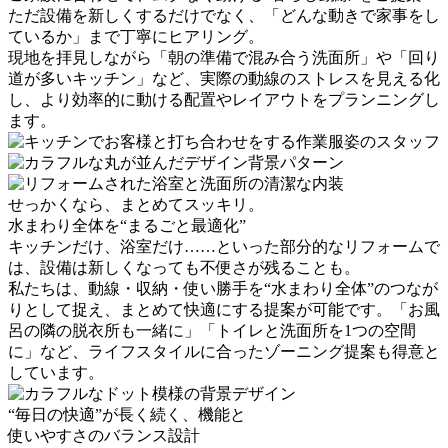
ただ設備を新しくするだけでなく、「どんな動きで家事をし
ているか」まで丁寧にヒアリング。
現地を拝見しながら「朝の準備で混み合う洗面所」や「回り
道が多いキッチン」など、実際の動線のストレスを見える化
し、より効率的に動ける配置やレイアウトをプランニングし
ます。
せっかくなら、まとめてスッキリ。
水まわり全体を
“まるごと最適化”
キッチンだけ、浴室だけ……といった部分的なリフォームで
は、設備は新しくなっても不便さが残ることも。
私たちは、動線・収納・使い勝手を“水まわり全体”のつなが
りとして捉え、まとめて快適にする提案が可能です。「お風
呂の隣の脱衣所も一緒に」「トイレと洗面所を1つの空間
に」など、ライフスタイルに合ったゾーニング提案も得意と
しています。
“毎日の快適”
が長く続く、機能と
使いやすさのバランス設計