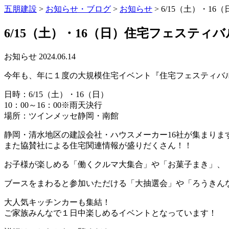
五朋建設
>
お知らせ・ブログ
>
お知らせ
>
6/15（土）・1
6/15（土）・16（日）住宅フェスティバ
お知らせ
2024.06.14
今年も、年に１度の大規模住宅イベント『住宅フェスティバ
日時：6/15（土）・16（日）
10：00～16：00※雨天決行
場所：ツインメッセ静岡・南館
静岡・清水地区の建設会社・ハウスメーカー16社が集まりま
また協賛社による住宅関連情報が盛りだくさん！！
お子様が楽しめる「働くクルマ大集合」や「お菓子まき」、
ブースをまわると参加いただける「大抽選会」や「ろうきん
大人気キッチンカーも集結！
ご家族みんなで１日中楽しめるイベントとなっています！