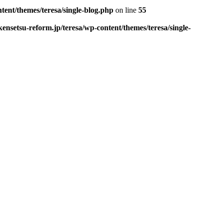
tent/themes/teresa/single-blog.php
on line
55
ensetsu-reform.jp/teresa/wp-content/themes/teresa/single-