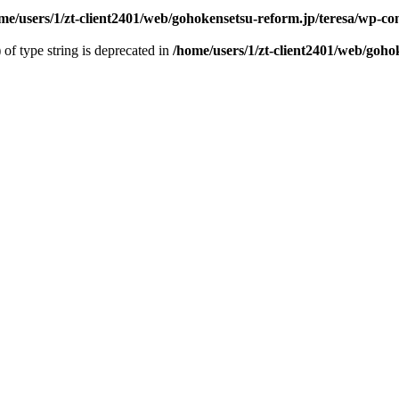
me/users/1/zt-client2401/web/gohokensetsu-reform.jp/teresa/wp-con
 of type string is deprecated in
/home/users/1/zt-client2401/web/gohok